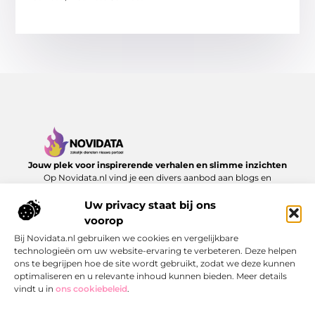
Jouw plek voor inspirerende verhalen en slimme inzichten
Op Novidata.nl vind je een divers aanbod aan blogs en
artikelen die het dagelijks leven verrijken – van handige
adviezen tot verrassende perspectieven. Laat je inspireren en
Uw privacy staat bij ons
ontdek content die echt waarde toevoegt.
voorop
Bij Novidata.nl gebruiken we cookies en vergelijkbare
Onze informatie
technologieën om uw website-ervaring te verbeteren. Deze helpen
ons te begrijpen hoe de site wordt gebruikt, zodat we deze kunnen
Kwalitatieve Backlinks: De Sleutel tot Duurzaam SEO‑Succes
Hoe kan je online geld verdienen? Ontdek de mogelijkheden en bouw aan jouw digitale inkomen
optimaliseren en u relevante inhoud kunnen bieden. Meer details
Bericht categorie
vindt u in
ons cookiebeleid
.