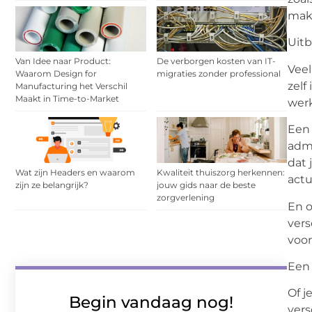
makk
Uit
Van Idee naar Product:
De verborgen kosten van IT-
Veel
Waarom Design for
migraties zonder professional
zelf
Manufacturing het Verschil
Maakt in Time-to-Market
werk
Ee
admi
dat 
Wat zijn Headers en waarom
Kwaliteit thuiszorg herkennen:
actu
zijn ze belangrijk?
jouw gids naar de beste
zorgverlening
En o
vers
voor
Een 
Of j
Begin vandaag nog!
vers