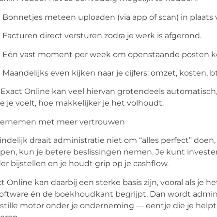
Bonnetjes meteen uploaden
(via app of scan) in plaats
Facturen direct versturen
zodra je werk is afgerond.
Eén vast moment per week
om openstaande posten ko
Maandelijks even kijken naar je cijfers
: omzet, kosten, b
Exact Online kan veel hiervan grotendeels automatisch, 
tie je voelt, hoe makkelijker je het volhoudt.
ernemen met meer vertrouwen
indelijk draait administratie niet om “alles perfect” doen,
pen, kun je betere beslissingen nemen. Je kunt invester
er bijstellen en je houdt grip op je cashflow.
t Online kan daarbij een sterke basis zijn, vooral als j
oftware én de boekhoudkant begrijpt. Dan wordt admini
stille motor onder je onderneming — eentje die je helpt v