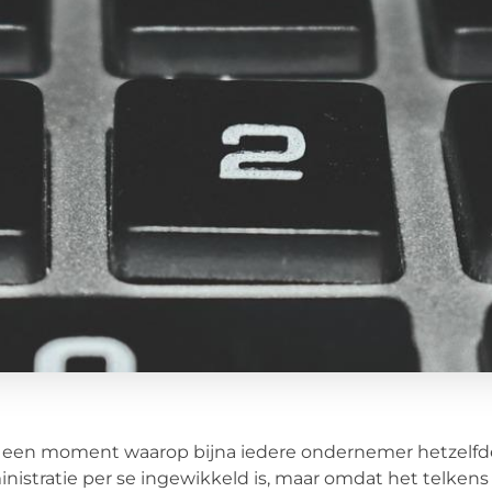
s een moment waarop bijna iedere ondernemer hetzelfd
nistratie per se ingewikkeld is, maar omdat het telken