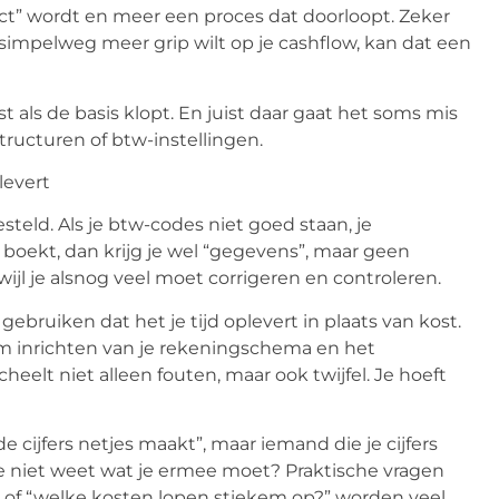
ect” wordt en meer een proces dat doorloopt. Zeker
 simpelweg meer grip wilt op je cashflow, kan dat een
t als de basis klopt. En juist daar gaat het soms mis
tructuren of btw-instellingen.
levert
eld. Als je btw-codes niet goed staan, je
 boekt, dan krijg je wel “gegevens”, maar geen
rwijl je alsnog veel moet corrigeren en controleren.
gebruiken dat het je tijd oplevert in plaats van kost.
im inrichten van je rekeningschema en het
eelt niet alleen fouten, maar ook twijfel. Je hoeft
 cijfers netjes maakt”, maar iemand die je cijfers
je niet weet wat je ermee moet? Praktische vragen
?” of “welke kosten lopen stiekem op?” worden veel