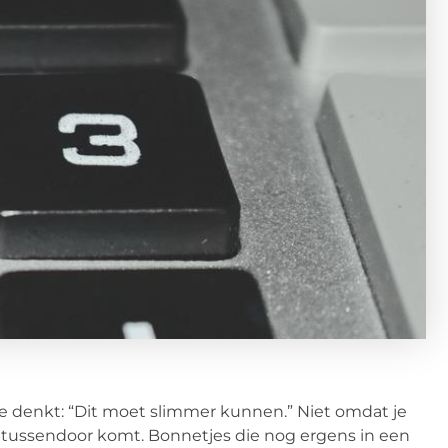
e denkt: “Dit moet slimmer kunnen.” Niet omdat je
s tussendoor komt. Bonnetjes die nog ergens in een