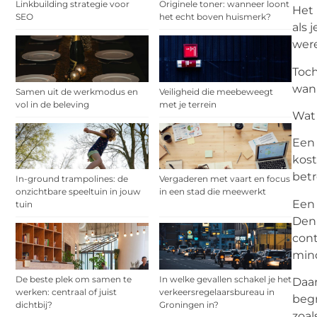
Linkbuilding strategie voor
Originele toner: wanneer loont
Het 
SEO
het echt boven huismerk?
als 
were
Toch
wann
Samen uit de werkmodus en
Veiligheid die meebeweegt
vol in de beleving
met je terrein
Wat 
Een 
kost
betr
In-ground trampolines: de
Vergaderen met vaart en focus
onzichtbare speeltuin in jouw
in een stad die meewerkt
Ee
tuin
Denk
cont
mind
De beste plek om samen te
In welke gevallen schakel je het
Daar
werken: centraal of juist
verkeersregelaarsbureau in
begr
dichtbij?
Groningen in?
zoal