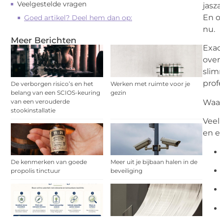
Veelgestelde vragen
jasz
En o
Goed artikel? Deel hem dan op:
nu.
Meer Berichten
Exac
over
slim
prof
De verborgen risico’s en het
Werken met ruimte voor je
belang van een SCIOS-keuring
gezin
van een verouderde
Waar
stookinstallatie
Veel
en e
De kenmerken van goede
Meer uit je bijbaan halen in de
propolis tinctuur
beveiliging