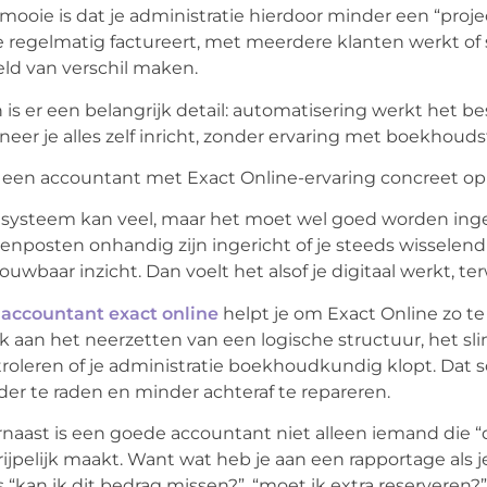
mooie is dat je administratie hierdoor minder een “proj
je regelmatig factureert, met meerdere klanten werkt of
ld van verschil maken.
 is er een belangrijk detail: automatisering werkt het bes
eer je alles zelf inricht, zonder ervaring met boekhouds
een accountant met Exact Online-ervaring concreet op
systeem kan veel, maar het moet wel goed worden ingest
enposten onhandig zijn ingericht of je steeds wisselend
ouwbaar inzicht. Dan voelt het alsof je digitaal werkt, te
n
accountant exact online
helpt je om Exact Online zo te 
 aan het neerzetten van een logische structuur, het sl
roleren of je administratie boekhoudkundig klopt. Dat sch
er te raden en minder achteraf te repareren.
naast is een goede accountant niet alleen iemand die “de
ijpelijk maakt. Want wat heb je aan een rapportage als 
s “kan ik dit bedrag missen?”, “moet ik extra reserveren