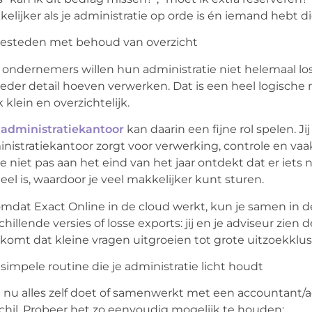
elijker als je administratie op orde is én iemand hebt d
besteden met behoud van overzicht
 ondernemers willen hun administratie niet helemaal los
 ieder detail hoeven verwerken. Dat is een heel logische
 klein en overzichtelijk.
n
administratiekantoor
kan daarin een fijne rol spelen. J
nistratiekantoor zorgt voor verwerking, controle en vaak
je niet pas aan het eind van het jaar ontdekt dat er iets
eel is, waardoor je veel makkelijker kunt sturen.
mdat Exact Online in de
cloud
werkt, kun je samen in 
chillende versies of losse exports: jij en je adviseur zie
komt dat kleine vragen uitgroeien tot grote uitzoekklus
simpele routine die je administratie licht houdt
e nu alles zelf doet of samenwerkt met een accountant/a
chil. Probeer het zo eenvoudig mogelijk te houden: