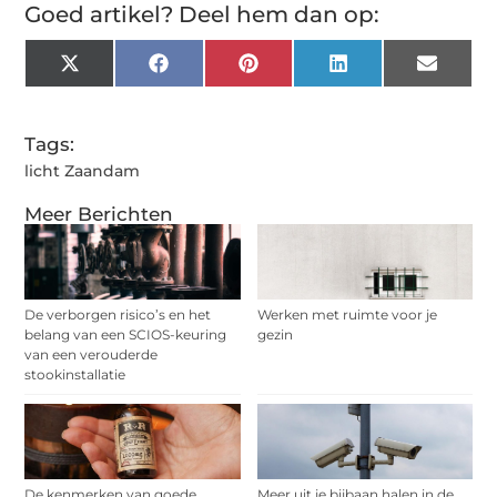
Goed artikel? Deel hem dan op:
X
Facebook
Pinterest
LinkedIn
Email
(Twitter)
Tags:
licht Zaandam
Meer Berichten
De verborgen risico’s en het
Werken met ruimte voor je
belang van een SCIOS-keuring
gezin
van een verouderde
stookinstallatie
De kenmerken van goede
Meer uit je bijbaan halen in de