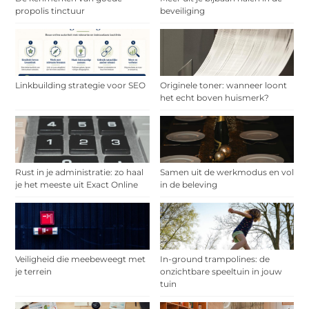
propolis tinctuur
beveiliging
Linkbuilding strategie voor SEO
Originele toner: wanneer loont
het echt boven huismerk?
Rust in je administratie: zo haal
Samen uit de werkmodus en vol
je het meeste uit Exact Online
in de beleving
Veiligheid die meebeweegt met
In-ground trampolines: de
je terrein
onzichtbare speeltuin in jouw
tuin