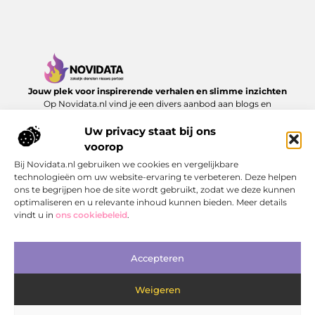
Jouw plek voor inspirerende verhalen en slimme inzichten
Op Novidata.nl vind je een divers aanbod aan blogs en
artikelen die het dagelijks leven verrijken – van handige
adviezen tot verrassende perspectieven. Laat je inspireren en
Uw privacy staat bij ons
ontdek content die echt waarde toevoegt.
voorop
Bij Novidata.nl gebruiken we cookies en vergelijkbare
Onze informatie
technologieën om uw website-ervaring te verbeteren. Deze helpen
ons te begrijpen hoe de site wordt gebruikt, zodat we deze kunnen
Kwalitatieve Backlinks: De Sleutel tot Duurzaam SEO‑Succes
Hoe kan je online geld verdienen? Ontdek de mogelijkheden en bouw aan jouw digitale inkomen
optimaliseren en u relevante inhoud kunnen bieden. Meer details
Bericht categorie
vindt u in
ons cookiebeleid
.
Accepteren
Weigeren