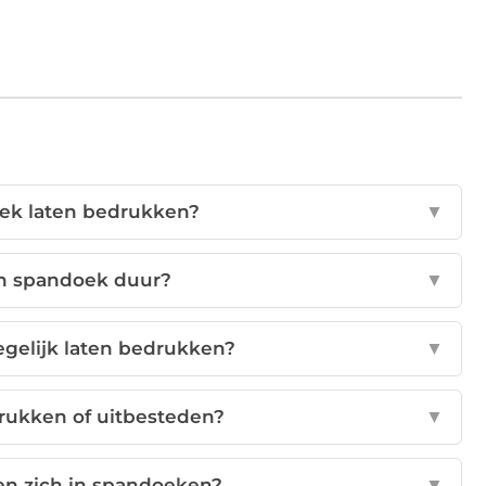
ek laten bedrukken?
▼
en spandoek duur?
▼
gelijk laten bedrukken?
▼
drukken of uitbesteden?
▼
ren zich in spandoeken?
▼