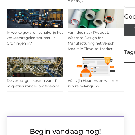
dichtbij?
Goe
In welke gevallen schakel je het
Van Idee naar Product:
verkeersregelaarsbureau in
Waarom Design for
Groningen in?
Manufacturing het Verschil
Maakt in Time-to-Market
Tags
De verborgen kosten van IT-
Wat zijn Headers en waarom
migraties zonder professional
zijn ze belangrijk?
Begin vandaag nog!