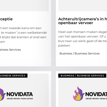
eceptie
Achteruitrijcamera’s in 
openbaar vervoer
ooit een tweede kans om een
Heel wat mensen maken dageli
k te maken’ is een welbekende
van het openbaar vervoer. Of u
t blijkt dat klanten al snel een
bus naar uw werk gaat of de t
men
pakken
siness Services
Business / Business Services
BUSINESS SERVICES
BUSINESS / BUSINESS SERVICES