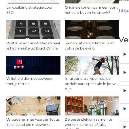
Linkbuilding strategie voor
Originele toner: wanneer loont
http
SEO
het echt boven huismerk?
Ve
Rust in je administratie: zo haal
Samen uit de werkmodus en
je het meeste uit Exact Online
vol in de beleving
Veiligheid die meebeweegt
In-ground trampolines: de
met je terrein
onzichtbare speeltuin in jouw
tuin
Vergaderen met vaart en focus
De beste plek om samen te
in een stad die meewerkt
werken: centraal of juist