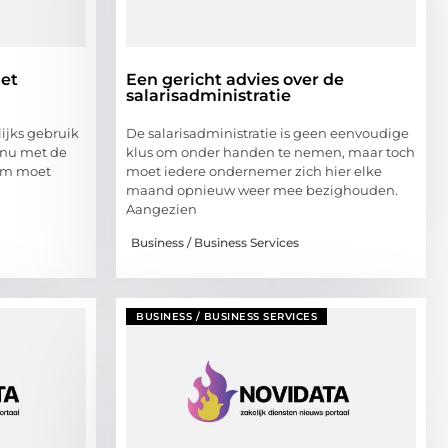
het
Een gericht advies over de
salarisadministratie
jks gebruik
De salarisadministratie is geen eenvoudige
 nu met de
klus om onder handen te nemen, maar toch
ram moet
moet iedere ondernemer zich hier elke
maand opnieuw weer mee bezighouden.
Aangezien
Business / Business Services
BUSINESS / BUSINESS SERVICES