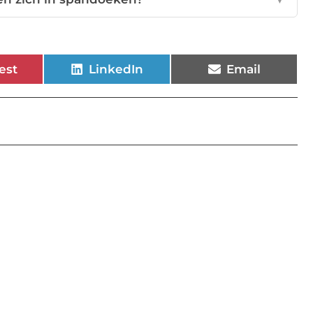
est
LinkedIn
Email