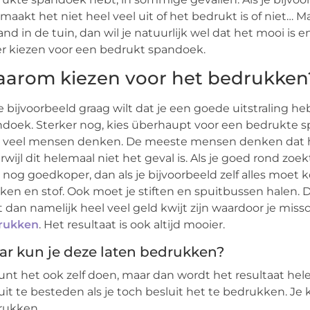
maakt het niet heel veel uit of het bedrukt is of niet… 
nd in de tuin, dan wil je natuurlijk wel dat het mooi is en
r kiezen voor een bedrukt spandoek.
arom kiezen voor het bedrukken
je bijvoorbeeld graag wilt dat je een goede uitstraling h
doek. Sterker nog, kies überhaupt voor een bedrukte sp
l veel mensen denken. De meeste mensen denken dat h
terwijl dit helemaal niet het geval is. Als je goed rond z
s nog goedkoper, dan als je bijvoorbeeld zelf alles mo
ken en stof. Ook moet je stiften en spuitbussen halen. D
 dan namelijk heel veel geld kwijt zijn waardoor je mis
rukken
. Het resultaat is ook altijd mooier.
r kun je deze laten bedrukken?
unt het ook zelf doen, maar dan wordt het resultaat he
uit te besteden als je toch besluit het te bedrukken. Je
rukken.