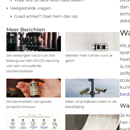
Waar kun je deze laten bedrukken?
dan 
Veelgestelde vragen
iema
Goed artikel? Deel hem dan op:
zeke
Meer Berichten
Wa
Als 
span
De verborgen risico’s en het
Werken met ruimte voor je
hee
belang van een SCIOS-keuring
gezin
van een verouderde
is, 
stookinstallatie
zelf
stok
kunt
bed
De kenmerken van goede
Meer uit je bijbaan halen in de
Waa
propolis tinctuur
beveiliging
Je k
het 
bed