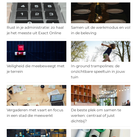
Rust in je administratie: zo haal
Samen uit de werkmodus en vol
je het meeste uit Exact Online
in de beleving
Veiligheid die meebeweegt met
In-ground trampolines: de
je terrein
onzichtbare speeltuin in jouw
tuin
Vergaderen met vaart en focus
De beste plek om samen te
in een stad die meewerkt
werken: centraal of juist
dichtbij?