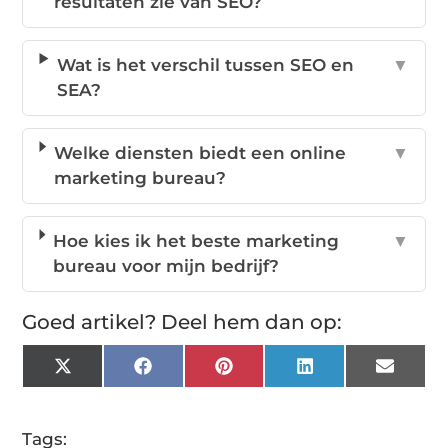
resultaten zie van SEO?
Wat is het verschil tussen SEO en
▼
SEA?
Welke diensten biedt een online
▼
marketing bureau?
Hoe kies ik het beste marketing
▼
bureau voor mijn bedrijf?
Goed artikel? Deel hem dan op:
X
Facebook
Pinterest
LinkedIn
Email
(Twitter)
Tags: