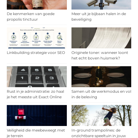
De kenmerken van goede
Meer uit je bijbaan halen in de
propolis tinctuur
beveiliging
Linkbuilding strategie voor SEO
Originele toner: wanneer loont
het echt boven huismerk?
Rust in je administratie: zo haal
Samen uit de werkmodus en vol
je het meeste uit Exact Online
in de beleving
Veiligheid die meebeweegt met
In-ground trampolines: de
je terrein
onzichtbare speeltuin in jouw