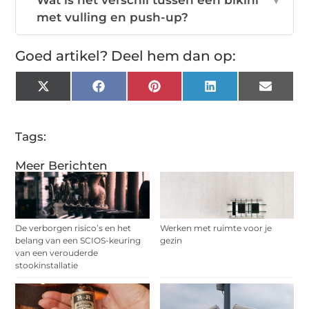
met vulling en push-up?
Goed artikel? Deel hem dan op:
X
Facebook
Pinterest
LinkedIn
Email
(Twitter)
Tags:
Meer Berichten
De verborgen risico’s en het
Werken met ruimte voor je
belang van een SCIOS-keuring
gezin
van een verouderde
stookinstallatie