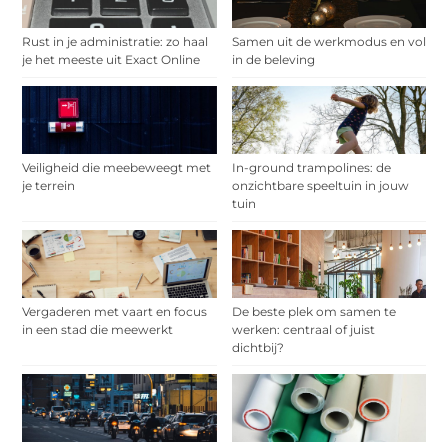
Rust in je administratie: zo haal
Samen uit de werkmodus en vol
je het meeste uit Exact Online
in de beleving
Veiligheid die meebeweegt met
In-ground trampolines: de
je terrein
onzichtbare speeltuin in jouw
tuin
Vergaderen met vaart en focus
De beste plek om samen te
in een stad die meewerkt
werken: centraal of juist
dichtbij?