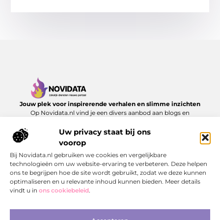
Jouw plek voor inspirerende verhalen en slimme inzichten
Op Novidata.nl vind je een divers aanbod aan blogs en
artikelen die het dagelijks leven verrijken – van handige
adviezen tot verrassende perspectieven. Laat je inspireren en
Uw privacy staat bij ons
ontdek content die echt waarde toevoegt.
voorop
Bij Novidata.nl gebruiken we cookies en vergelijkbare
Onze informatie
technologieën om uw website-ervaring te verbeteren. Deze helpen
ons te begrijpen hoe de site wordt gebruikt, zodat we deze kunnen
Kwalitatieve Backlinks: De Sleutel tot Duurzaam SEO‑Succes
Hoe kan je online geld verdienen? Ontdek de mogelijkheden en bouw aan jouw digitale inkomen
optimaliseren en u relevante inhoud kunnen bieden. Meer details
Bericht categorie
vindt u in
ons cookiebeleid
.