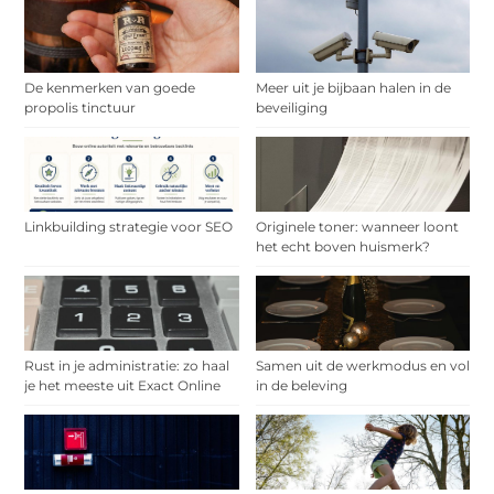
De kenmerken van goede
Meer uit je bijbaan halen in de
propolis tinctuur
beveiliging
Linkbuilding strategie voor SEO
Originele toner: wanneer loont
het echt boven huismerk?
Rust in je administratie: zo haal
Samen uit de werkmodus en vol
je het meeste uit Exact Online
in de beleving