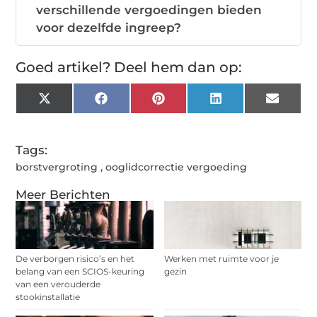
verschillende vergoedingen bieden
voor dezelfde ingreep?
Goed artikel? Deel hem dan op:
X
Facebook
Pinterest
LinkedIn
Email
(Twitter)
Tags:
borstvergroting
,
ooglidcorrectie vergoeding
Meer Berichten
De verborgen risico’s en het
Werken met ruimte voor je
belang van een SCIOS-keuring
gezin
van een verouderde
stookinstallatie