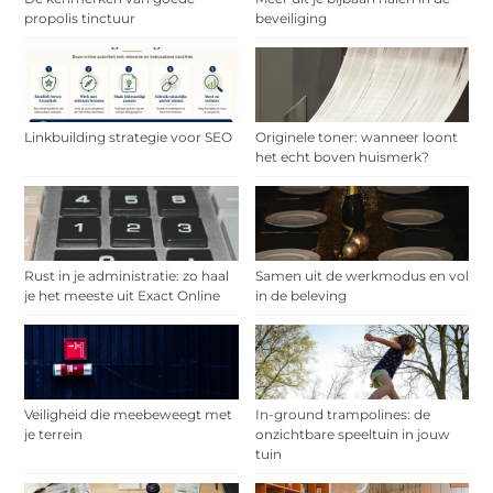
propolis tinctuur
beveiliging
Linkbuilding strategie voor SEO
Originele toner: wanneer loont
het echt boven huismerk?
Rust in je administratie: zo haal
Samen uit de werkmodus en vol
je het meeste uit Exact Online
in de beleving
Veiligheid die meebeweegt met
In-ground trampolines: de
je terrein
onzichtbare speeltuin in jouw
tuin