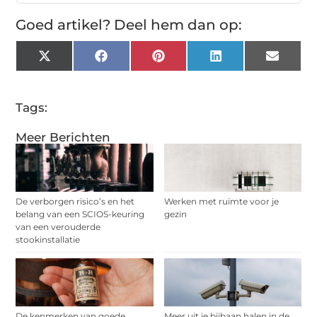
Goed artikel? Deel hem dan op:
X
Facebook
Pinterest
LinkedIn
Email
(Twitter)
Tags:
Meer Berichten
De verborgen risico’s en het
Werken met ruimte voor je
belang van een SCIOS-keuring
gezin
van een verouderde
stookinstallatie
De kenmerken van goede
Meer uit je bijbaan halen in de