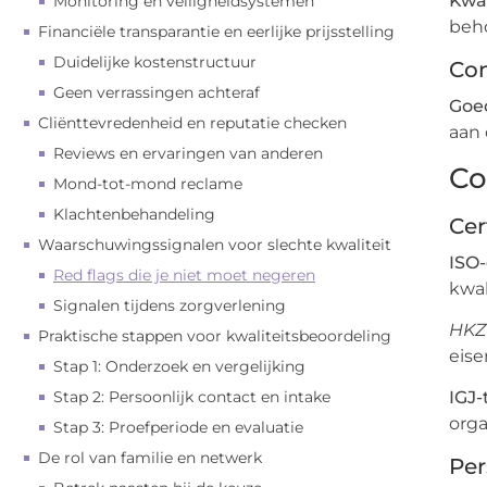
Kwal
Monitoring en veiligheidsystemen
beh
Financiële transparantie en eerlijke prijsstelling
Duidelijke kostenstructuur
Con
Geen verrassingen achteraf
Goed
Cliënttevredenheid en reputatie checken
aan 
Reviews en ervaringen van anderen
Co
Mond-tot-mond reclame
Klachtenbehandeling
Cer
Waarschuwingssignalen voor slechte kwaliteit
ISO-
Red flags die je niet moet negeren
kwal
Signalen tijdens zorgverlening
HKZ-
Praktische stappen voor kwaliteitsbeoordeling
eise
Stap 1: Onderzoek en vergelijking
Stap 2: Persoonlijk contact en intake
IGJ-
orga
Stap 3: Proefperiode en evaluatie
De rol van familie en netwerk
Per