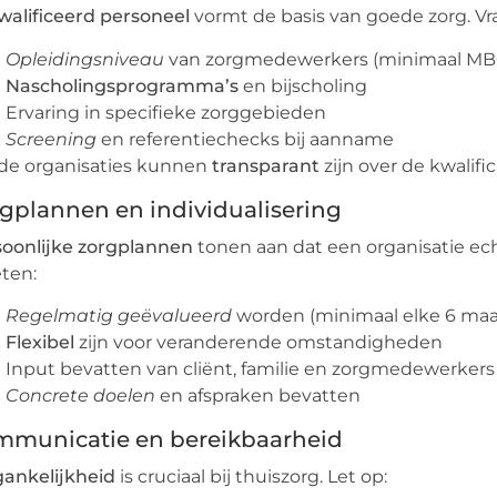
alificeerd personeel
vormt de basis van goede zorg. Vr
Opleidingsniveau
van zorgmedewerkers (minimaal MBO
Nascholingsprogramma’s
en bijscholing
Ervaring in specifieke zorggebieden
Screening
en referentiechecks bij aanname
de organisaties kunnen
transparant
zijn over de kwalif
gplannen en individualisering
oonlijke zorgplannen
tonen aan dat een organisatie echt
ten:
Regelmatig geëvalueerd
worden (minimaal elke 6 ma
Flexibel
zijn voor veranderende omstandigheden
Input bevatten van cliënt, familie en zorgmedewerkers
Concrete doelen
en afspraken bevatten
municatie en bereikbaarheid
ankelijkheid
is cruciaal bij thuiszorg. Let op: