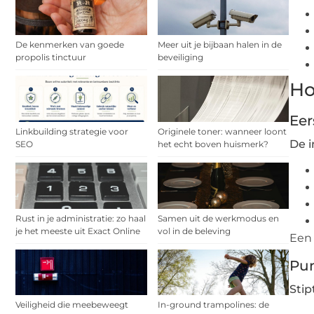
De kenmerken van goede
Meer uit je bijbaan halen in de
propolis tinctuur
beveiliging
Ho
Eer
Linkbuilding strategie voor
Originele toner: wanneer loont
De 
SEO
het echt boven huismerk?
Rust in je administratie: zo haal
Samen uit de werkmodus en
je het meeste uit Exact Online
vol in de beleving
Een 
Pun
Stip
Veiligheid die meebeweegt
In-ground trampolines: de