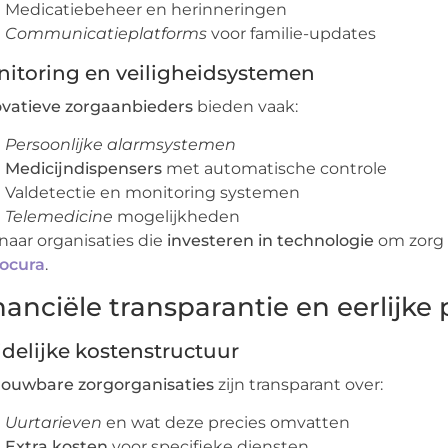
Medicatiebeheer en herinneringen
Communicatieplatforms
voor familie-updates
itoring en veiligheidsystemen
ovatieve zorgaanbieders
bieden vaak:
Persoonlijke alarmsystemen
Medicijndispensers
met automatische controle
Valdetectie en monitoring systemen
Telemedicine
mogelijkheden
 naar organisaties die
investeren in technologie
om zorg v
ocura
.
nanciële transparantie en eerlijke p
delijke kostenstructuur
rouwbare zorgorganisaties
zijn transparant over:
Uurtarieven
en wat deze precies omvatten
Extra kosten
voor specifieke diensten