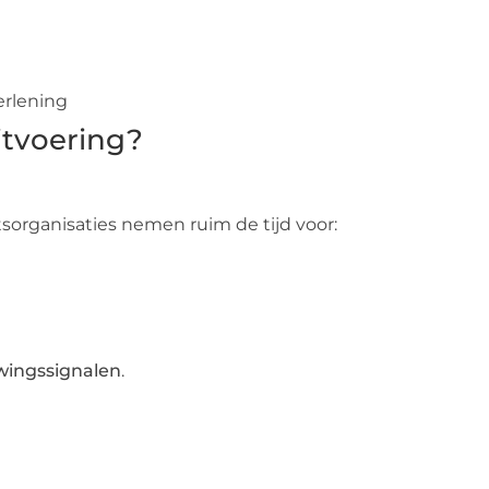
erlening
itvoering?
tsorganisaties nemen ruim de tijd voor:
ingssignalen
.