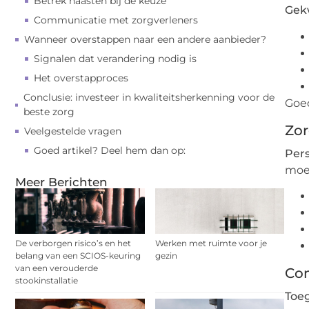
Betrek naasten bij de keuze
Gekw
Communicatie met zorgverleners
Wanneer overstappen naar een andere aanbieder?
Signalen dat verandering nodig is
Het overstapproces
Conclusie: investeer in kwaliteitsherkenning voor de
Goe
beste zorg
Zor
Veelgestelde vragen
Goed artikel? Deel hem dan op:
Pers
moe
Meer Berichten
De verborgen risico’s en het
Werken met ruimte voor je
belang van een SCIOS-keuring
gezin
van een verouderde
Com
stookinstallatie
Toeg