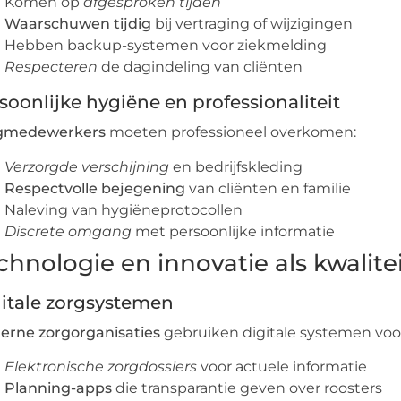
Komen op
afgesproken tijden
Waarschuwen tijdig
bij vertraging of wijzigingen
Hebben backup-systemen voor ziekmelding
Respecteren
de dagindeling van cliënten
soonlijke hygiëne en professionaliteit
gmedewerkers
moeten professioneel overkomen:
Verzorgde verschijning
en bedrijfskleding
Respectvolle bejegening
van cliënten en familie
Naleving van hygiëneprotocollen
Discrete omgang
met persoonlijke informatie
chnologie en innovatie als kwalite
itale zorgsystemen
erne zorgorganisaties
gebruiken digitale systemen voo
Elektronische zorgdossiers
voor actuele informatie
Planning-apps
die transparantie geven over roosters