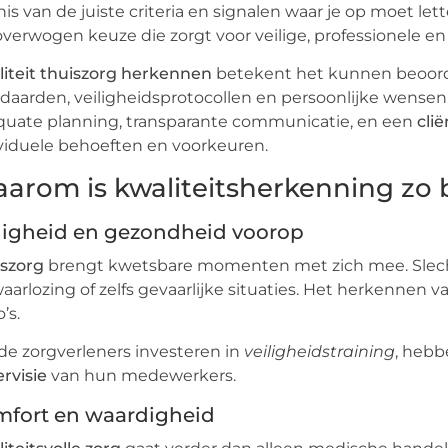
is van de juiste criteria en signalen waar je op moet let
verwogen keuze die zorgt voor veilige, professionele e
iteit thuiszorg herkennen
betekent het kunnen beoorde
daarden, veiligheidsprotocollen en persoonlijke wensen
uate planning, transparante communicatie, en een
cli
viduele behoeften en voorkeuren.
arom is kwaliteitsherkenning zo 
ligheid en gezondheid voorop
iszorg
brengt kwetsbare momenten met zich mee. Slecht
aarlozing of zelfs gevaarlijke situaties. Het herkennen 
o’s.
e zorgverleners investeren in
veiligheidstraining
, hebb
rvisie
van hun medewerkers.
fort en waardigheid