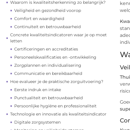
Waarom is kwaliteitsherkenning zo belangrijk?
kenn
welo
Veiligheid en gezondheid voorop
Comfort en waardigheid
Kwal
Continuïteit en betrouwbaarheid
stan
Concrete kwaliteitsindicatoren waar je op moet
adeq
letten
indi
Certificeringen en accreditaties
Wa
Personeelskwalificaties en -ontwikkeling
Zorgplannen en individualisering
Vei
Communicatie en bereikbaarheid
Thu
Hoe evalueer je de praktische zorguitvoering?
verw
Eerste indruk en intake
risic
Punctualiteit en betrouwbaarheid
Goed
Persoonlijke hygiëne en professionaliteit
supe
Technologie en innovatie als kwaliteitsindicator
Com
Digitale zorgsystemen