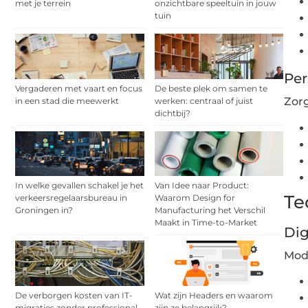
met je terrein
onzichtbare speeltuin in jouw
tuin
Per
Vergaderen met vaart en focus
De beste plek om samen te
Zor
in een stad die meewerkt
werken: centraal of juist
dichtbij?
In welke gevallen schakel je het
Van Idee naar Product:
Te
verkeersregelaarsbureau in
Waarom Design for
Groningen in?
Manufacturing het Verschil
Maakt in Time-to-Market
Dig
Mod
De verborgen kosten van IT-
Wat zijn Headers en waarom
migraties zonder professional
zijn ze belangrijk?