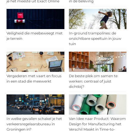
je het meeste uit Exact Online
in de beleving
Veiligheid die meebeweegt met
In-ground trampolines: de
je terrein
onzichtbare speeltuin in jouw
tuin
Vergaderen met vaart en focus
De beste plek om samen te
in een stad die meewerkt
werken: centraal of juist
dichtbij?
In welke gevallen schakel je het
Van Idee naar Product: Waarom
verkeersregelaarsbureau in
Design for Manufacturing het
Groningen in?
Verschil Maakt in Time-to-