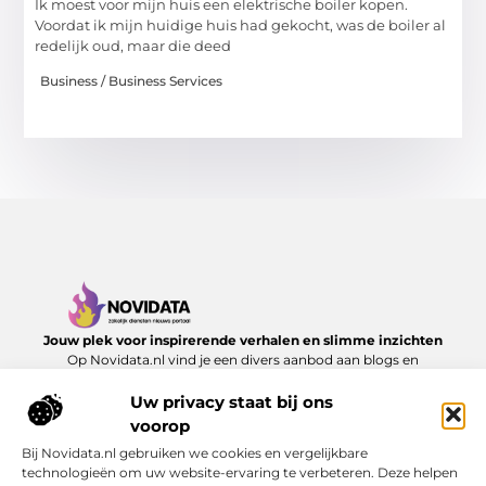
Ik moest voor mijn huis een elektrische boiler kopen.
Voordat ik mijn huidige huis had gekocht, was de boiler al
redelijk oud, maar die deed
Business / Business Services
Jouw plek voor inspirerende verhalen en slimme inzichten
Op Novidata.nl vind je een divers aanbod aan blogs en
artikelen die het dagelijks leven verrijken – van handige
adviezen tot verrassende perspectieven. Laat je inspireren en
Uw privacy staat bij ons
ontdek content die echt waarde toevoegt.
voorop
Bij Novidata.nl gebruiken we cookies en vergelijkbare
Onze informatie
technologieën om uw website-ervaring te verbeteren. Deze helpen