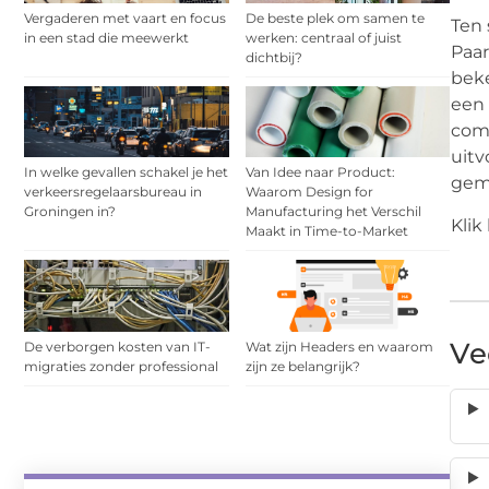
Vergaderen met vaart en focus
De beste plek om samen te
Ten 
in een stad die meewerkt
werken: centraal of juist
Paar
dichtbij?
beke
een 
comp
uitv
In welke gevallen schakel je het
Van Idee naar Product:
gema
verkeersregelaarsbureau in
Waarom Design for
Groningen in?
Manufacturing het Verschil
Klik
Maakt in Time-to-Market
Ve
De verborgen kosten van IT-
Wat zijn Headers en waarom
migraties zonder professional
zijn ze belangrijk?