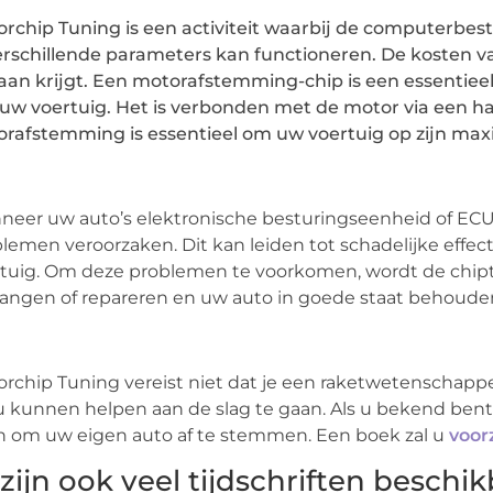
rchip Tuning is een activiteit waarbij de computerbes
erschillende parameters kan functioneren. De kosten va
an krijgt. Een motorafstemming-chip is een essentieel
uw voertuig. Het is verbonden met de motor via een har
rafstemming is essentieel om uw voertuig op zijn max
eer uw auto’s elektronische besturingseenheid of ECU 
lemen veroorzaken. Dit kan leiden tot schadelijke effe
tuig. Om deze problemen te voorkomen, wordt de chipt
angen of repareren en uw auto in goede staat behoude
rchip Tuning vereist niet dat je een raketwetenschappe
u kunnen helpen aan de slag te gaan. Als u bekend ben
n om uw eigen auto af te stemmen. Een boek zal u
voorz
 zijn ook veel tijdschriften besch