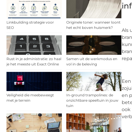
in
Linkbuilding strategie voor
Originele toner: wanneer loont
SEO
het echt boven huismerk?
Als 
bran
kunn
bran
repa
Rust in je administratie: zo haal
Samen uit de werkmodus en
je het meeste uit Exact Online
vol in de beleving
Een 
zoju
en p
Veiligheid die meebeweegt
In-ground trampolines: de
met je terrein
onzichtbare speeltuin in jouw
bete
tuin
ook 
verb