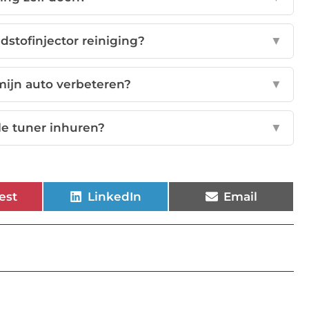
dstofinjector reiniging?
▼
mijn auto verbeteren?
▼
le tuner inhuren?
▼
est
LinkedIn
Email