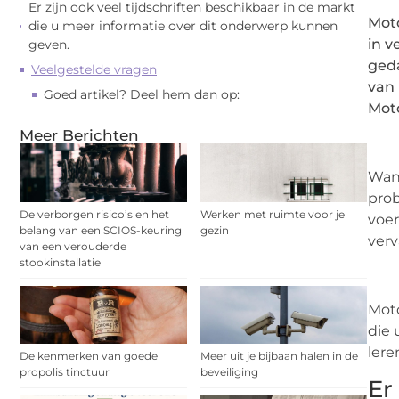
Er zijn ook veel tijdschriften beschikbaar in de markt
Moto
die u meer informatie over dit onderwerp kunnen
in v
geven.
geda
Veelgestelde vragen
van 
Goed artikel? Deel hem dan op:
Moto
Meer Berichten
Wann
prob
De verborgen risico’s en het
Werken met ruimte voor je
voer
belang van een SCIOS-keuring
gezin
verv
van een verouderde
stookinstallatie
Moto
die 
lere
De kenmerken van goede
Meer uit je bijbaan halen in de
propolis tinctuur
beveiliging
Er