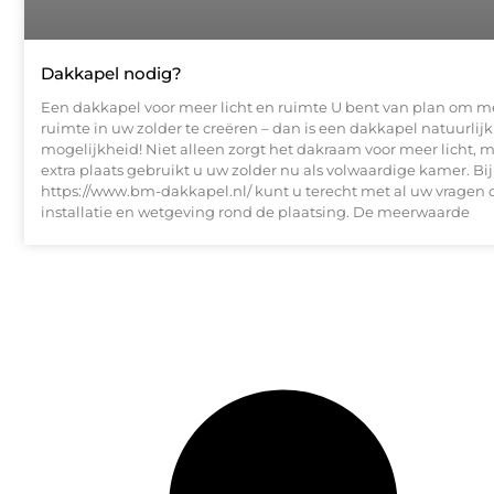
Dakkapel nodig?
Een dakkapel voor meer licht en ruimte U bent van plan om me
ruimte in uw zolder te creëren – dan is een dakkapel natuurlij
mogelijkheid! Niet alleen zorgt het dakraam voor meer licht, 
extra plaats gebruikt u uw zolder nu als volwaardige kamer. Bij
https://www.bm-dakkapel.nl/ kunt u terecht met al uw vragen o
installatie en wetgeving rond de plaatsing. De meerwaarde