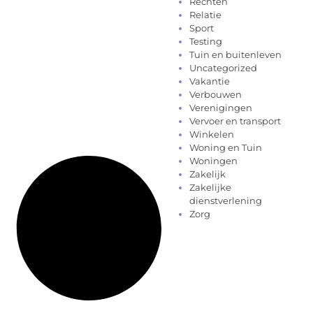
Rechten
Relatie
Sport
Testing
Tuin en buitenleven
Uncategorized
Vakantie
Verbouwen
Verenigingen
Vervoer en transport
Winkelen
Woning en Tuin
Woningen
Zakelijk
Zakelijke
dienstverlening
Zorg