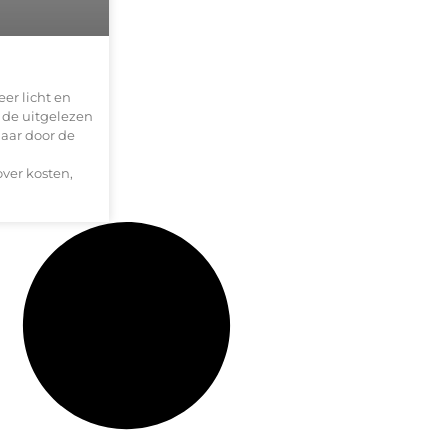
er licht en
k de uitgelezen
maar door de
ver kosten,