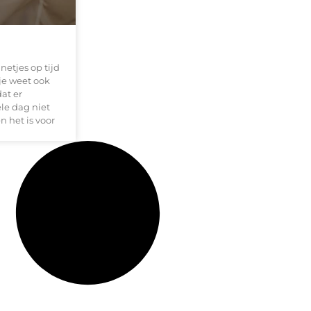
netjes op tijd
je weet ook
at er
ele dag niet
n het is voor