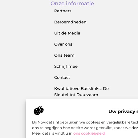
Onze informatie
Partners
Beroemdheden
Uit de Media
Over ons
Ons team
Schrijf mee
Contact
Kwalitatieve Backlinks: De
Sleutel tot Duurzaam
SEO‑Succes
Uw privacy s
Hoe kan je online geld
verdienen? Ontdek de
Bij Novidata.nl gebruiken we cookies en vergelijkbare t
mogelijkheden en bouw aan
ons te begrijpen hoe de site wordt gebruikt, zodat we d
jouw digitale inkomen
Meer details vindt u in
ons cookiebeleid
.