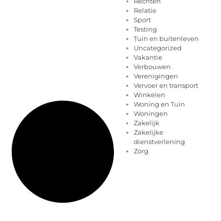
Rechten
Relatie
Sport
Testing
Tuin en buitenleven
Uncategorized
Vakantie
Verbouwen
Verenigingen
Vervoer en transport
Winkelen
Woning en Tuin
Woningen
Zakelijk
Zakelijke
dienstverlening
Zorg