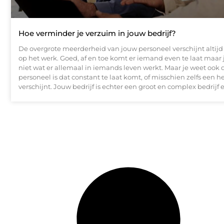
Hoe verminder je verzuim in jouw bedrijf?
De overgrote meerderheid van jouw personeel verschijnt altijd 
op het werk. Goed, af en toe komt er iemand even te laat maar 
niet wat er allemaal in iemands leven werkt. Maar je weet ook d
personeel is dat constant te laat komt, of misschien zelfs een h
verschijnt. Jouw bedrijf is echter een groot en complex bedrijf e