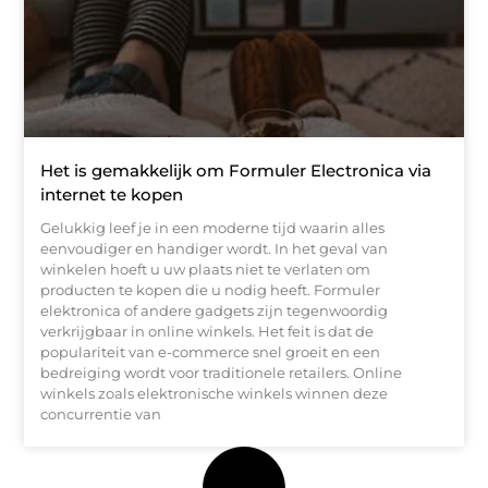
Het is gemakkelijk om Formuler Electronica via
internet te kopen
Gelukkig leef je in een moderne tijd waarin alles
eenvoudiger en handiger wordt. In het geval van
winkelen hoeft u uw plaats niet te verlaten om
producten te kopen die u nodig heeft. Formuler
elektronica of andere gadgets zijn tegenwoordig
verkrijgbaar in online winkels. Het feit is dat de
populariteit van e-commerce snel groeit en een
bedreiging wordt voor traditionele retailers. Online
winkels zoals elektronische winkels winnen deze
concurrentie van