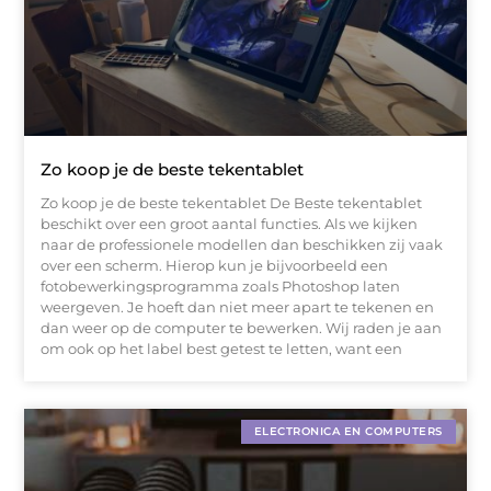
Zo koop je de beste tekentablet
Zo koop je de beste tekentablet De Beste tekentablet
beschikt over een groot aantal functies. Als we kijken
naar de professionele modellen dan beschikken zij vaak
over een scherm. Hierop kun je bijvoorbeeld een
fotobewerkingsprogramma zoals Photoshop laten
weergeven. Je hoeft dan niet meer apart te tekenen en
dan weer op de computer te bewerken. Wij raden je aan
om ook op het label best getest te letten, want een
ELECTRONICA EN COMPUTERS