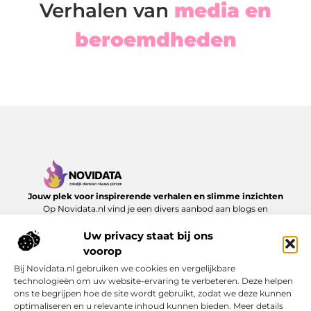
Verhalen van
media en
beroemdheden
Jouw plek voor inspirerende verhalen en slimme inzichten
Op Novidata.nl vind je een divers aanbod aan blogs en
artikelen die het dagelijks leven verrijken – van handige
adviezen tot verrassende perspectieven. Laat je inspireren en
Uw privacy staat bij ons
ontdek content die echt waarde toevoegt.
voorop
Bij Novidata.nl gebruiken we cookies en vergelijkbare
Onze informatie
technologieën om uw website-ervaring te verbeteren. Deze helpen
ons te begrijpen hoe de site wordt gebruikt, zodat we deze kunnen
Kwalitatieve Backlinks: De Sleutel tot Duurzaam SEO‑Succes
Hoe kan je online geld verdienen? Ontdek de mogelijkheden en bouw aan jouw digitale inkomen
optimaliseren en u relevante inhoud kunnen bieden. Meer details