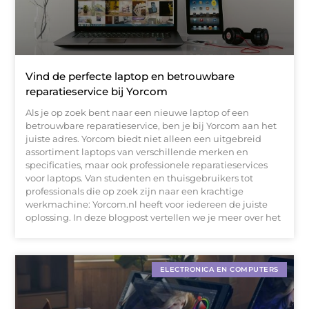
Vind de perfecte laptop en betrouwbare
reparatieservice bij Yorcom
Als je op zoek bent naar een nieuwe laptop of een
betrouwbare reparatieservice, ben je bij Yorcom aan het
juiste adres. Yorcom biedt niet alleen een uitgebreid
assortiment laptops van verschillende merken en
specificaties, maar ook professionele reparatieservices
voor laptops. Van studenten en thuisgebruikers tot
professionals die op zoek zijn naar een krachtige
werkmachine: Yorcom.nl heeft voor iedereen de juiste
oplossing. In deze blogpost vertellen we je meer over het
ELECTRONICA EN COMPUTERS