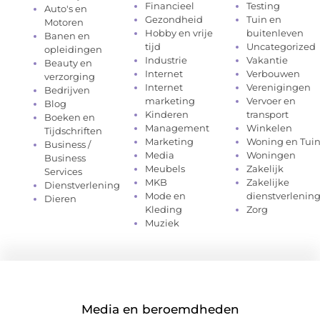
Financieel
Testing
Auto's en
Gezondheid
Tuin en
Motoren
Hobby en vrije
buitenleven
Banen en
tijd
Uncategorized
opleidingen
Industrie
Vakantie
Beauty en
Internet
Verbouwen
verzorging
Internet
Verenigingen
Bedrijven
marketing
Vervoer en
Blog
Kinderen
transport
Boeken en
Management
Winkelen
Tijdschriften
Marketing
Woning en Tui
Business /
Media
Woningen
Business
Meubels
Zakelijk
Services
MKB
Zakelijke
Dienstverlening
Mode en
dienstverlenin
Dieren
Kleding
Zorg
Muziek
Media en beroemdheden