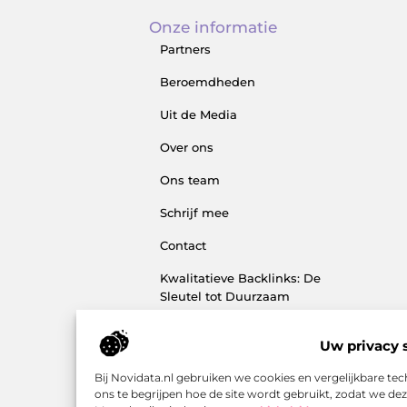
Onze informatie
Partners
Beroemdheden
Uit de Media
Over ons
Ons team
Schrijf mee
Contact
Kwalitatieve Backlinks: De
Sleutel tot Duurzaam
SEO‑Succes
Uw privacy s
Hoe kan je online geld
verdienen? Ontdek de
Bij Novidata.nl gebruiken we cookies en vergelijkbare t
mogelijkheden en bouw aan
ons te begrijpen hoe de site wordt gebruikt, zodat we d
jouw digitale inkomen