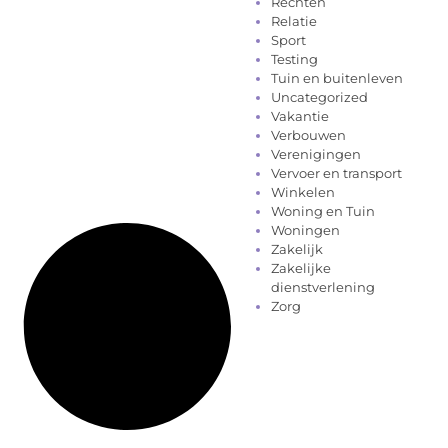
Rechten
Relatie
Sport
Testing
Tuin en buitenleven
Uncategorized
Vakantie
Verbouwen
Verenigingen
Vervoer en transport
Winkelen
Woning en Tuin
Woningen
Zakelijk
Zakelijke
dienstverlening
Zorg