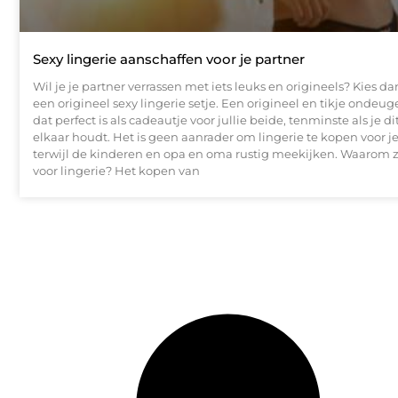
Sexy lingerie aanschaffen voor je partner
Wil je je partner verrassen met iets leuks en origineels? Kies d
een origineel sexy lingerie setje. Een origineel en tikje onde
dat perfect is als cadeautje voor jullie beide, tenminste als je d
elkaar houdt. Het is geen aanrader om lingerie te kopen voor j
terwijl de kinderen en opa en oma rustig meekijken. Waarom z
voor lingerie? Het kopen van