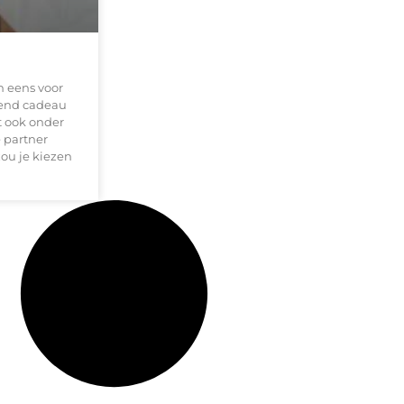
an eens voor
ugend cadeau
it ook onder
e partner
ou je kiezen