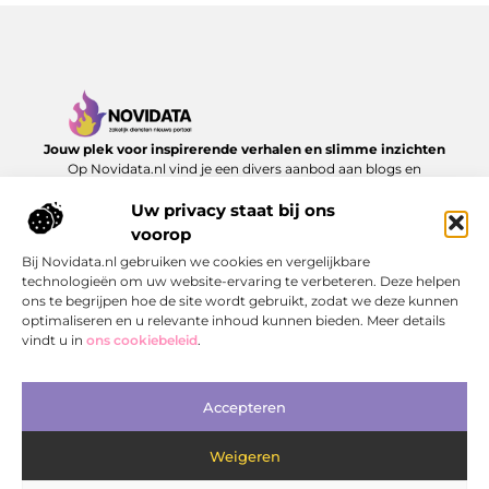
Jouw plek voor inspirerende verhalen en slimme inzichten
Op Novidata.nl vind je een divers aanbod aan blogs en
artikelen die het dagelijks leven verrijken – van handige
adviezen tot verrassende perspectieven. Laat je inspireren en
Uw privacy staat bij ons
ontdek content die echt waarde toevoegt.
voorop
Bij Novidata.nl gebruiken we cookies en vergelijkbare
Onze informatie
technologieën om uw website-ervaring te verbeteren. Deze helpen
ons te begrijpen hoe de site wordt gebruikt, zodat we deze kunnen
Kwalitatieve Backlinks: De Sleutel tot Duurzaam SEO‑Succes
Hoe kan je online geld verdienen? Ontdek de mogelijkheden en bouw aan jouw digitale inkomen
optimaliseren en u relevante inhoud kunnen bieden. Meer details
Bericht categorie
vindt u in
ons cookiebeleid
.
Accepteren
Weigeren