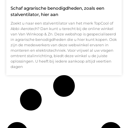
Schaf agrarische benodigdheden, zoals een
stalventilator, hier aan
Zoekt u naar een stalventilator van het merk TopCool of
Abbi-Aerotech? Dan kunt u terecht bij de online winkel
van Van Winkoop & Zn. Deze webshop is gespecialiseerd
in agrarische benodigdheden die u hier kunt kopen. Ook
zijn de medewerkers van deze webwinkel ervaren in
monteren en elektrotechniek. Voor vrijwel al uw vragen
omtrent stalinrichting, biedt deze winkel u de juiste
oplossingen. U heeft bij iedere aankoop altijd veertien
dagen