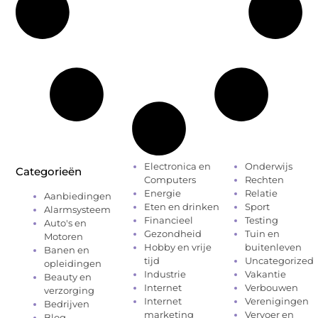
Electronica en
Onderwijs
Categorieën
Computers
Rechten
Energie
Relatie
Aanbiedingen
Eten en drinken
Sport
Alarmsysteem
Financieel
Testing
Auto's en
Gezondheid
Tuin en
Motoren
Hobby en vrije
buitenleven
Banen en
tijd
Uncategorized
opleidingen
Industrie
Vakantie
Beauty en
Internet
Verbouwen
verzorging
Internet
Verenigingen
Bedrijven
marketing
Vervoer en
Blog