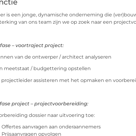
nctie
er is een jonge, dynamische onderneming die (ver)bouw
terking van ons team zijn we op zoek naar een projectv
 fase – voortraject project:
annen van de ontwerper / architect analyseren
n meetstaat / budgettering opstellen
 projectleider assisteren met het opmaken en voorberei
fase project – projectvoorbereiding:
orbereiding dossier naar uitvoering toe:
Offertes aanvragen aan onderaannemers
Prijsaanvragen opvolgen