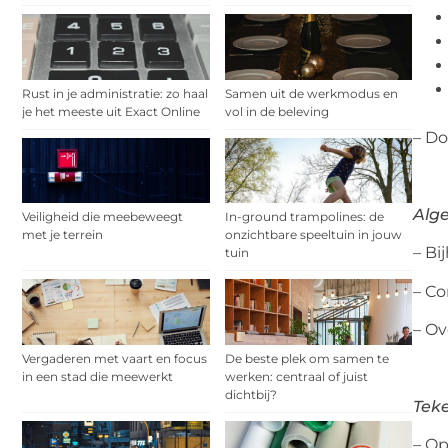
Rust in je administratie: zo haal
Samen uit de werkmodus en
je het meeste uit Exact Online
vol in de beleving
– Do
Alg
Veiligheid die meebeweegt
In-ground trampolines: de
met je terrein
onzichtbare speeltuin in jouw
– Bi
tuin
– C
– Ov
Vergaderen met vaart en focus
De beste plek om samen te
in een stad die meewerkt
werken: centraal of juist
dichtbij?
Tek
– O