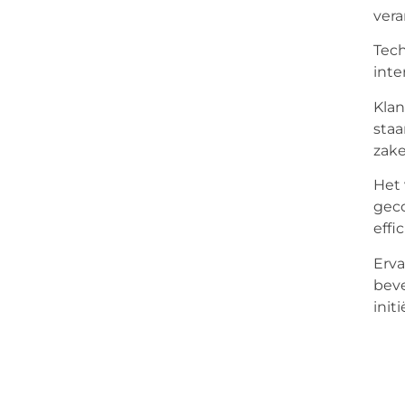
vera
Tech
inte
Klan
staa
zake
Het 
geco
effi
Erva
beve
init