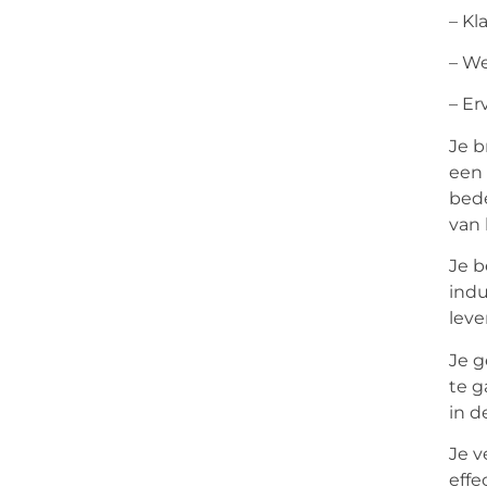
– Kl
– W
– Er
Je b
een 
bede
van
Je b
indu
leve
Je g
te g
in d
Je v
effe