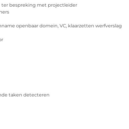
ter bespreking met projectleider
mers
inname openbaar domein, VC, klaarzetten werfverslag
or
ende taken detecteren