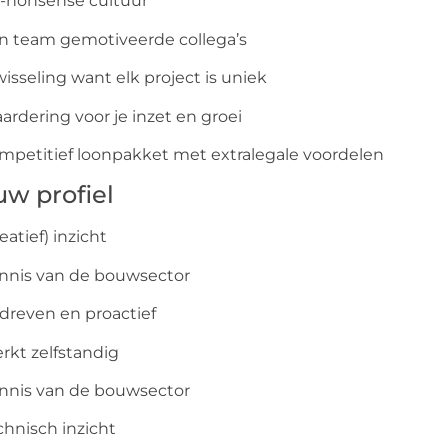
-nonsense cultuur
n team gemotiveerde collega’s
wisseling want elk project is uniek
ardering voor je inzet en groei
mpetitief loonpakket met extralegale voordelen
uw profiel
reatief) inzicht
nnis van de bouwsector
dreven en proactief
rkt zelfstandig
nnis van de bouwsector
chnisch inzicht