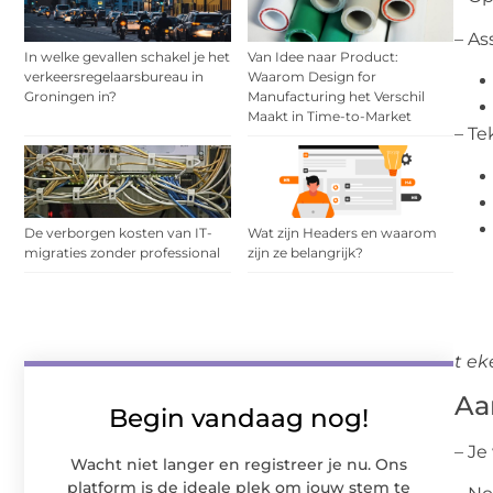
– As
In welke gevallen schakel je het
Van Idee naar Product:
verkeersregelaarsbureau in
Waarom Design for
Groningen in?
Manufacturing het Verschil
Maakt in Time-to-Market
– T
De verborgen kosten van IT-
Wat zijn Headers en waarom
migraties zonder professional
zijn ze belangrijk?
t
ek
Aa
Begin vandaag nog!
– Je
Wacht niet langer en registreer je nu. Ons
platform is de ideale plek om jouw stem te