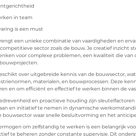
antgerichtheid
erken in team
varing is een must
rengt een unieke combinatie van vaardigheden en ervarin
competitieve sector zoals de bouw. Je creatief inzicht st
nken voor complexe problemen, een kwaliteit die van o
 bouwprojecten.
eschikt over uitgebreide kennis van de bouwsector, wa
strienormen, materialen, en bouwprocessen. Deze kenn
ren en om efficiënt en effectief te werken binnen de vas
edrevenheid en proactieve houding zijn sleutelfactore
aan en initiatief te nemen in dynamische werkomstandi
e bouwsector waar snelle besluitvorming en het anticip
ermogen om zelfstandig te werken is een belangrijk voor
ctief te beheren zonder constante supervisie. Dit onders