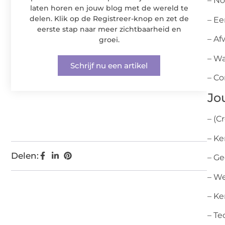
– No
laten horen en jouw blog met de wereld te
delen. Klik op de Registreer-knop en zet de
– Ee
eerste stap naar meer zichtbaarheid en
– Af
groei.
– Wa
Schrijf nu een artikel
– Co
Jo
– (C
– Ke
Delen:
– Ge
– We
– Ke
– Te