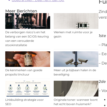
Goed artikel? Deel hem dan op:
Fu
Meer Berichten
Zind
vers
De verborgen risico’s en het
Werken met ruimte voor je
1ste
belang van een SCIOS-keuring
gezin
van een verouderde
– Pl
stookinstallatie
– Ee
– De
De kenmerken van goede
Meer uit je bijbaan halen in de
propolis tinctuur
beveiliging
2de 
– Vo
Linkbuilding strategie voor
Originele toner: wanneer loont
SEO
het echt boven huismerk?