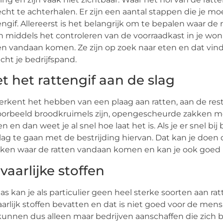
lecht te achterhalen. Er zijn een aantal stappen die je m
engif. Allereerst is het belangrijk om te bepalen waar d
 middels het controleren van de voorraadkast in je woni
en vandaan komen. Ze zijn op zoek naar eten en dat vind
icht je bedrijfspand.
t het rattengif aan de slag
erkent het hebben van een plaag aan ratten, aan de rest
oorbeeld broodkruimels zijn, opengescheurde zakken met r
en en dan weet je al snel hoe laat het is. Als je er snel b
lag te gaan met de bestrijding hiervan. Dat kan je doen 
ken waar de ratten vandaan komen en kan je ook goed p
vaarlijke stoffen
as kan je als particulier geen heel sterke soorten aan r
arlijk stoffen bevatten en dat is niet goed voor de men
kunnen dus alleen maar bedrijven aanschaffen die zich be