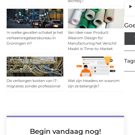
dichtbij?
Goe
In welke gevallen schakel je het
Van Idee naar Product:
verkeersregelaarsbureau in
Waarom Design for
Groningen in?
Manufacturing het Verschil
Maakt in Time-to-Market
Tags
De verborgen kosten van IT-
Wat zijn Headers en waarom
migraties zonder professional
zijn ze belangrijk?
Begin vandaag nog!