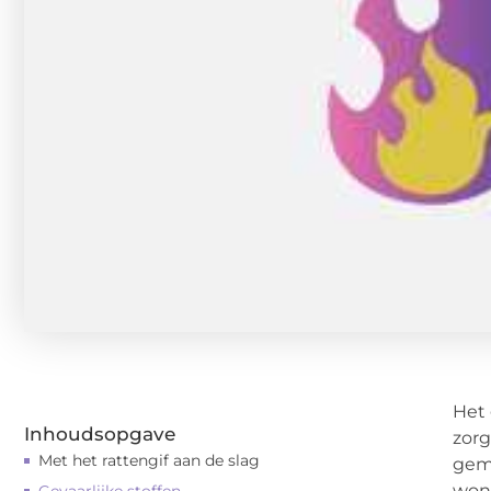
Het
Inhoudsopgave
zorg
Met het rattengif aan de slag
gema
woni