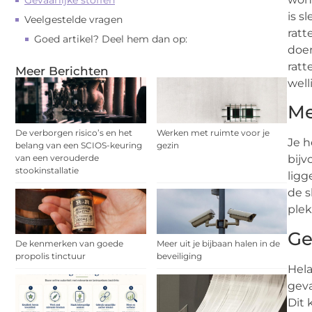
Gevaarlijke stoffen
is s
Veelgestelde vragen
ratt
Goed artikel? Deel hem dan op:
doen
ratt
Meer Berichten
well
Me
De verborgen risico’s en het
Werken met ruimte voor je
Je h
belang van een SCIOS-keuring
gezin
van een verouderde
bijv
stookinstallatie
ligg
de s
plek
Ge
De kenmerken van goede
Meer uit je bijbaan halen in de
propolis tinctuur
beveiliging
Hela
geva
Dit 