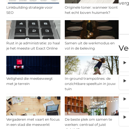
verg
Linkbuilding strategie voor
Originele toner: wanneer loont
SEO
het echt boven huismerk?
Rust in je administratie: zo haal
Samen uit de werkmodus en
Ve
je het meeste uit Exact Online
vol in de beleving
Veiligheid die meebeweegt
In-ground trampolines: de
met je terrein
onzichtbare speeltuin in jouw
tuin
Vergaderen met vaart en focus
De beste plek om samen te
in een stad die meewerkt
werken: centraal of juist