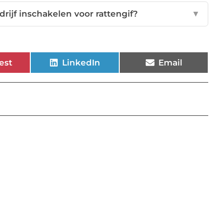
ijf inschakelen voor rattengif?
▼
est
LinkedIn
Email